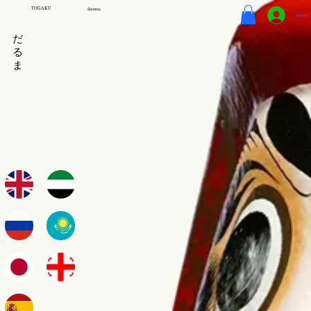
TOGAKU
daruma
Войти
だ
る
ま